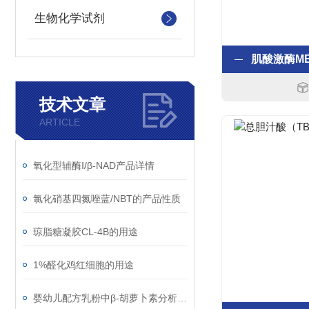
生物化学试剂
技术文章
ARTICLE
氧化型辅酶Ⅰ/β-NAD产品详情
氯化硝基四氮唑蓝/NBT的产品性质
琼脂糖凝胶CL-4B的用途
1%醛化鸡红细胞的用途
婴幼儿配方乳粉中β-胡萝卜素分析质控样品的使用说明