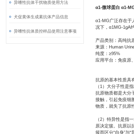
异嗜性抗体干扰物质使用方法
α1-微球蛋白 α1-
犬促黄体生成素抗体产品信息
α1-MG广泛存在于
况下，α1MG-1g
异嗜性抗体质控样品使用注意事项
产品类别：高纯抗
来源：Human Urin
纯度：≥95%
应用平台：免疫原
抗原的基本性质具
（1）大分子性是
抗原物质都是大分
接触，引起免疫细
物质，就失了抗原
（2）特异性是指
原决定簇。抗原以
簇而区分“自身"