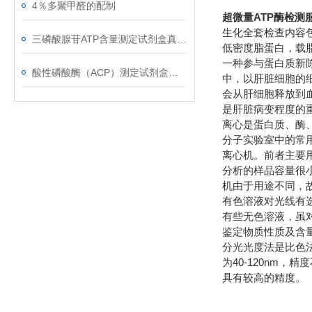
4％多聚甲醛的配制
超微量ATP酶检测
生化全套检查内容
三磷酸腺苷ATP含量测定试剂盒真的太棒了！
低密度脂蛋白，载
一种参与蛋白质新陈
酸性磷酸酶（ACP）测定试剂盒的产品简介以及操作流程
中，以肝脏细胞的
会从肝细胞释放到
是肝脏病变程度的
离心是蛋白质、酶
分子实验室中的常用
离心机。前者主要
分析的样品容量很
机由于用途不同，
有色溶液对光线有
有些无色溶液，虽
鉴定物质性质及含量的
分光光度法是比色
为40-120nm
具有较高的精度。