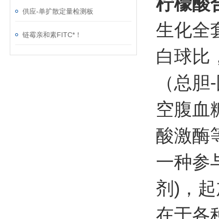
柠檬酸
供应-单扩散定量检测板
生化全
链霉亲和素FITC*！
白球比
（总胆
空腹血
酸激酶
一种参
剂)，
在于各