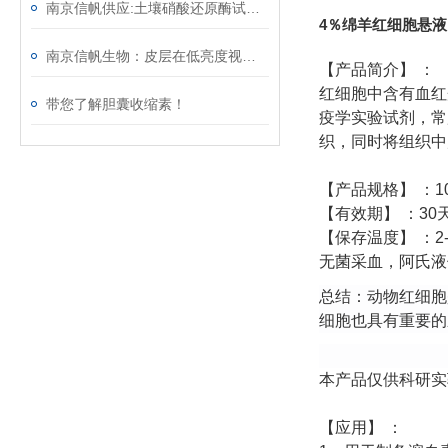
南京信帆供应:土壤硝酸还原酶试剂盒，供应，提供技术咨询
4％绵羊红细胞悬液
南京信帆生物：皮层在低亮度视觉条件下检测运动信息神经机制
【产品简介】
：
红细胞中含有血红
带您了解胆囊收缩素！
疫学实验试剂，常
织，同时将组织中
【产品规格】
：
1
【有效期】
：
30
【保存温度】
：
2
无菌采血，阿氏液
总结：动物红细胞
细胞也具有重要的
本产品仅供科研实
【应用】
：