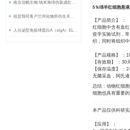
南京信帆生物:纳米海绵伪装成红细胞吸收血液中有毒物质
5％绵羊红细胞悬液
祝贺我司客户兰州化物所仿生关节软骨材料研究取得系列进展
【产品简介】
：
红细胞中含有血红
人分泌型免疫球蛋白A（sIgA）ELISA检测试剂盒操作说明！
疫学实验试剂，常
织，同时将组织中
【产品规格】
：
1
【有效期】
：
30
【保存温度】
：
2
无菌采血，阿氏液
总结：动物红细胞
细胞也具有重要的
本产品仅供科研实
【应用】
：