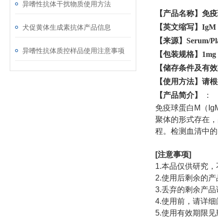
异嗜性抗体干扰物质使用方法
【产品名称】免疫
【英文缩写】
IgM
犬促黄体生成素抗体产品信息
【来源】
Serum/P
异嗜性抗体质控样品使用注意事项
【包装规格】
1mg
【储存条件及有效
【使用方法】请根
【
产品简介
】
：
免疫球蛋白
M
（
Ig
聚体的形式存在，
程。检测血清中的
[
注意事项
]
1.
本品仅供研究，
2.
使用后剩余的产
3.
丢弃的剩余产品
4.
使用前，请详细
5.
使用有效期限见