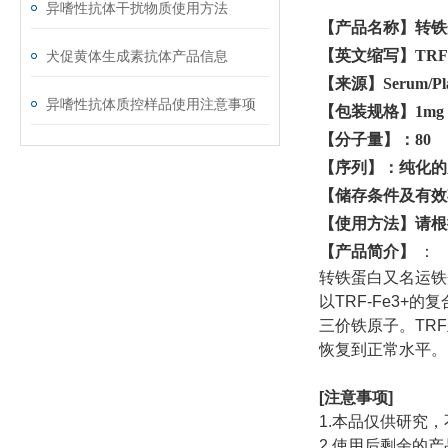
异嗜性抗体干扰物质使用方法
【产品名称】
转铁
【英文缩写】
TRF
犬促黄体生成素抗体产品信息
【来源】
Serum/P
异嗜性抗体质控样品使用注意事项
【包装规格】
1mg
【分子量】：
80
【序列】：纯化的
【储存条件及有效
【使用方法】请根
【
产品简介
】
：
转铁蛋白又名运铁
以
TRF-Fe3+
的复
三价铁原子。
TRF
恢复到正常水平。
[
注意事项
]
1.
本品仅供研究，
2.
使用后剩余的产