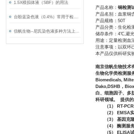
1.5X模拟体液（SBF）的用法
产品名称：
铜检测试
产品名别：血浆铜含量
台盼蓝染色液（0.4%）常用于检测细胞膜的完整性
产品规格：50T
产品分类：生化检
信帆生物--尼氏染色液多种方法上新了！
储存条件：4℃,避光
用途：定量检测血
注意事项：以双环己
本产品仅供科研实
南京信帆生物技术
生物化学类检测服务
Biomedicals, Mi
Dako,DSHB，Bi
白、细胞因子、多
科研领域。 提供
（1） RT-P
（2） EMS
（3） 基因克
（4） 酶测服
（5） ELIS