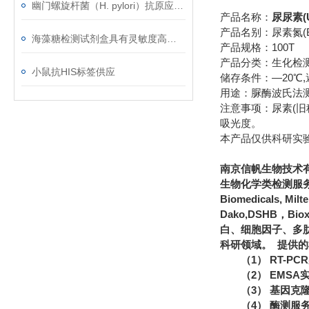
幽门螺旋杆菌（H. pylori）抗原应用范围
产品名称：
尿尿素(
产品名别：尿素氮(
海藻糖检测试剂盒具有灵敏度高﹑简便快捷﹑适用于微量样品的测定等优点
产品规格：100T
产品分类：生化检
小鼠抗HIS标签供应
储存条件：—20℃,
用途：脲酶波氏法
注意事项：尿素(旧
吸光度。
本产品仅供科研实
南京信帆生物技术
生物化学类检测服务
Biomedicals, Mi
Dako,DSHB，Bi
白、细胞因子、多
科研领域。 提供
（1） RT-P
（2） EMS
（3） 基因克
（4） 酶测服