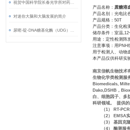
祝贺中国科学院长春光学所对药物对癌细胞的研究取得重大突破
产品名称：
蔗糖溶
产品名别：光电比
对迷你大脑和大脑发展的简介
产品规格：50T
产品分类：生化检
尿嘧-啶-DNA糖基化酶（UDG）使用说明
储存条件：室温,1
用途：定性检测阵发
注意事项：用PNH
用于检测人、动物
本产品仅供科研实
南京信帆生物技术
生物化学类检测服务
Biomedicals, Mi
Dako,DSHB，Bi
白、细胞因子、多
科研领域。 提供
（1） RT-P
（2） EMS
（3） 基因克
（4） 酶测服