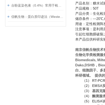
产品名别：糖水试验
台盼蓝染色液（0.4%）常用于检测细胞膜的完整性
产品规格：50T
产品分类：生化检
信帆生物：蛋白质印迹法（Western blot）的常见问题
储存条件：—20℃,
用途：定性检测阵发
注意事项：是利用
引起红细胞膜破裂
本产品仅供科研实
南京信帆生物技术
生物化学类检测服务
Biomedicals, Mi
Dako,DSHB，Bi
白、细胞因子、多
科研领域。 提供
（1） RT-P
（2） EMS
（3） 基因克
（4） 酶测服
（5） ELIS