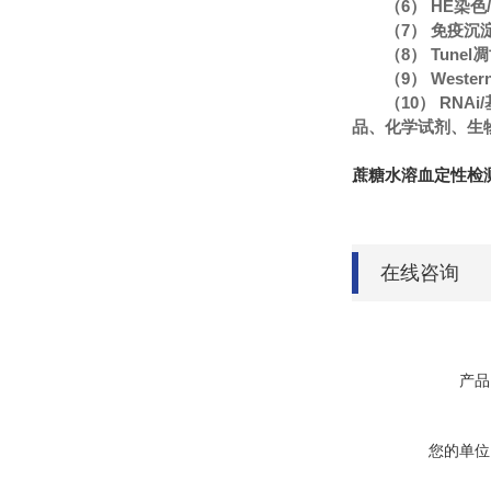
（6） HE染
（7） 免疫沉
（8） Tune
（9） Wester
（10） R
品、化学试剂、生
蔗糖水溶血定性检测
在线咨询
产品
您的单位