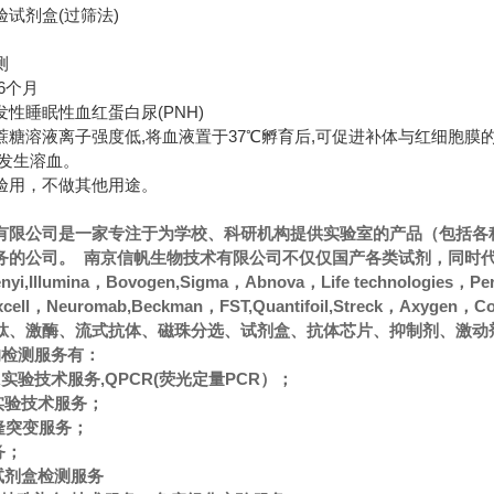
试剂盒(过筛法)
测
6个月
性睡眠性血红蛋白尿(PNH)
蔗糖溶液离子强度低,将血液置于37℃孵育后,可促进补体与红细胞膜
,发生溶血。
验用，不做其他用途。
有限公司是一家专注于为学校、科研机构提供实验室的产品（包括各
的公司。 南京信帆生物技术有限公司不仅仅国产各类试剂，同时代理经
ltenyi,Illumina，Bovogen,Sigma，Abnova，Life technologies，
oxcell，Neuromab,Beckman，FST,Quantifoil,Streck
肽、激酶、流式抗体、磁珠分选、试剂盒、抗体芯片、抑制剂、激动
的检测服务有：
CR实验技术服务,QPCR(荧光定量PCR）；
A实验技术服务；
隆突变服务；
务；
A试剂盒检测服务