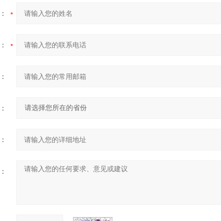
：
：
：
：
：
：