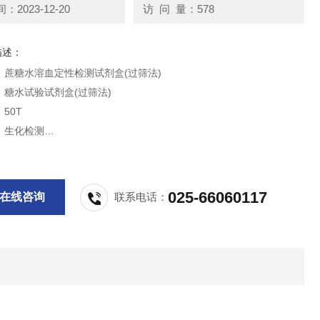
2023-12-20
访 问 量：578
描述：
：蔗糖水溶血定性检测试剂盒(过筛法)
：糖水试验试剂盒(过筛法)
50T
：生化检测
—20℃,6个月
检测阵发性睡眠性血红蛋白尿(PNH)
供科研实验用，不做其他用途。
025-66060117
在线咨询
联系电话：