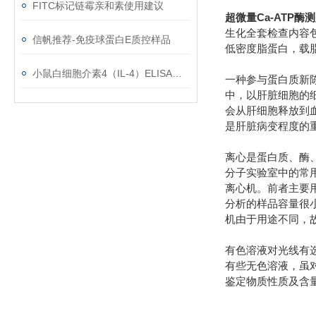
FITC标记链霉亲和素使用建议
超微量Ca-ATP酶
生化全套检查内容
信帆推荐-免疫球蛋白E质控样品
低密度脂蛋白，载
小鼠白细胞介素4（IL-4）ELISA试剂盒使用注意事项
一种参与蛋白质新陈
中，以肝脏细胞的
会从肝细胞释放到
是肝脏病变程度的
离心是蛋白质、酶
分子实验室中的常用
离心机。前者主要
分析的样品容量很
机由于用途不同，
有色溶液对光线有
有些无色溶液，虽
鉴定物质性质及含量的