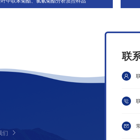
茶叶中联苯菊酯、氯氰菊酯分析质控样品
联
联
常
我们