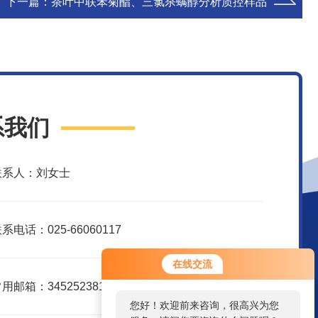
下一篇：
茶叶中联苯菊酯、三氯杀螨醇分析质控样品
系我们
联系人：刘女士
系电话：025-66060117
您好！欢迎前来咨询，很高兴为您
在线交流
服务，请问您要咨询什么问题呢？
用邮箱：3452523816@qq.com
您好，看您停留很久了，是否找到