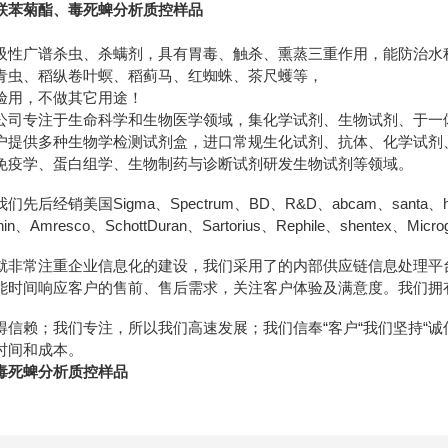
联苯菊酯、毒死蜱分析质控样品
吸性广谱杀虫、杀螨剂，具有胃毒、触杀、熏蒸三重作用，能防治水
青虫、稻纵卷叶螟、稻蓟马、红蜘蛛、茶尺蠖等，
验用，不做其它用途！
公司专注于生命科学和生物医学领域，集化学试剂、生物试剂、于一
户提供多种生物学检测试剂盒，进口常规生化试剂、抗体、化学试剂
免疫学、蛋白组学、生物制药与诊断试剂研发生物试剂等领域。
经销美国Sigma、Spectrum、BD、R&D、abcam、santa、hyclon
ainin、Amresco、SchottDuran、Sartorius、Rephile、shentex、M
就非常注重企业信息化的建设，我们采用了的内部供应链信息处理平
能时间响应客户的售前、售后需求，关注客户体验及满意度。我们拥
得信赖；我们专注，所以我们高速发展；我们信奉“客户“我们坚持“
时间和成本。
毒死蜱分析质控样品