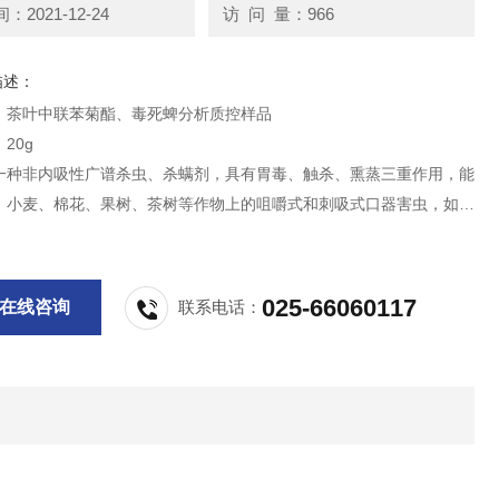
2021-12-24
访 问 量：966
描述：
：茶叶中联苯菊酯、毒死蜱分析质控样品
20g
一种非内吸性广谱杀虫、杀螨剂，具有胃毒、触杀、熏蒸三重作用，能
、小麦、棉花、果树、茶树等作物上的咀嚼式和刺吸式口器害虫，如小
青虫、稻纵卷叶螟、稻蓟马、红蜘蛛、茶尺蠖等，
供科研实验用，不做其它用途！
025-66060117
在线咨询
联系电话：