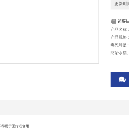
更新时间：
简要
产品名称
产品规格：
毒死蜱是
防治水稻
菜蛾、菜
本产品仅
不得用于医疗或食用