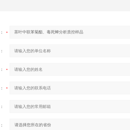
：
：
：
：
：
：