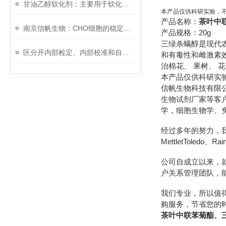
甘油乙醇软化剂：主要用于软化较坚硬的材料
本产品仅供科研实验，
产品名称：
茶叶中
南京信帆生物：CHO细胞的稳定转染与基因表达
产品规格：20g
三绿杀螨醇是现代
区分开内部检定、内部校准和自校准
和有毒性和雌激素
治棉花、 果树、 
本产品仅供科研实
信帆生物科技有限
生物试剂厂家等客
学，细胞生物学、
经过多年的努力，我们先后
MettletToledo、R
公司自成立以来，
户关系管理团队，
我们专业，所以值
购服务，节省您的
茶叶中联苯菊酯、