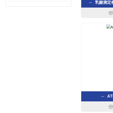
乳酸测定
A