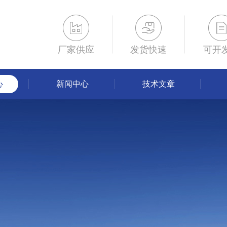
厂家供应
发货快速
可开
心
新闻中心
技术文章