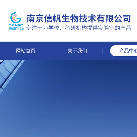
网站首页
关于我们
产品中