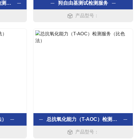
全血乳酸（Lactic Acid）检测服务（比色法
羟自由基测试检测服务
产品型号：
法）
总抗氧化能力（T-AOC）检测服务（比色法）
产品型号：