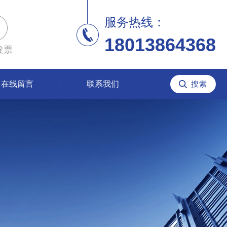
服务热线：
18013864368
发票
在线留言
联系我们