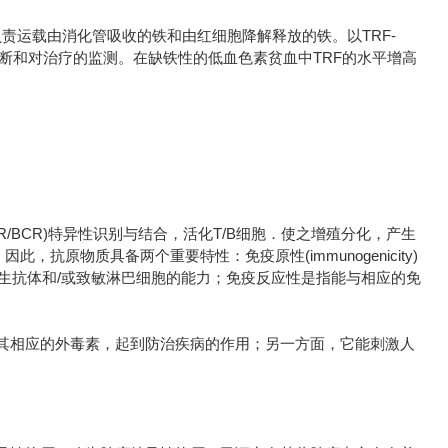
铁蛋白质，负责运载由消化管吸收的铁和由红细胞降解释放的铁。以TRF-
诊断和对治疗的监测。在缺铁性的低血色素贫血中TRF的水平增高
R/BCR)特异性识别与结合，活化T/B细胞．使之增殖分化，产生
原物质具备两个重要特性：免疫原性(immunogenicity)
应答，产生抗体和/或致敏淋巴细胞的能力；免疫反应性是指能与相应的免
其相应的外毒素，起到防治疾病的作用；另一方面，它能刺激人