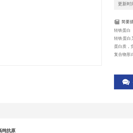
更新时间：
简要
转铁蛋白
转铁蛋白又名
蛋白质，负
复合物形
断和对治
加），但其
高纯抗原