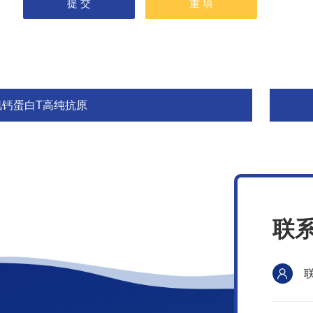
肌钙蛋白T高纯抗原
联