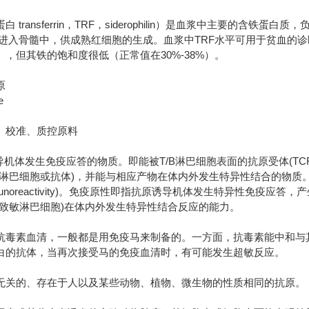
 transferrin，TRF，siderophilin）是血浆中主要的含
形式进入骨髓中，供成熟红细胞的生成。血浆中TRF水平可用于贫血的
，但其铁的饱和度很低（正常值在30%-38%）。
原
e
、校准、质控原料
诱导机体发生免疫应答的物质。即能被T/B淋巴细胞表面的抗原受体(TC
淋巴细胞或抗体)，并能与相应产物在体内外发生特异性结合的物质。因此，抗
munoreactivity)。免疫原性即指抗原诱导机体发生特异性免疫
或致敏淋巴细胞)在体内外发生特异性结合反应的能力。
抗毒素血清，一般都是用免疫马来制备的。一方面，抗毒素能中和与
白的抗体，当再次接受马的免疫血清时，有可能发生超敏反应。
无关的、存在于人以及某些动物、植物、微生物的性质相同的抗原。