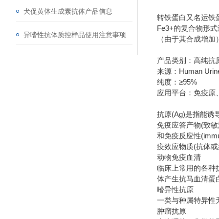
犬促黄体生成素抗体产品信息
转铁蛋白又名运铁蛋白
Fe3+的复合物
异嗜性抗体质控样品使用注意事项
（由于其合成增加）
产品类别：高纯抗
来源：Human Urin
纯度：≥95%
应用平台：免疫原
抗原(Ag)是指能
免疫应答产物(致敏
和免疫反应性(im
疫效应物质(抗体
动物免疫血清
临床上常用的各种
体产生抗马血清蛋
嗜异性抗原
一类与种属特异性
肿瘤抗原