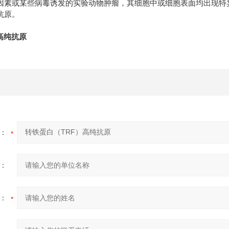
因素或某些病毒诱发的实验动物肿瘤，其细胞中或细胞表面均出现特
抗原。
高纯抗原
：
：
：