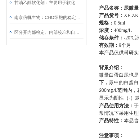
甘油乙醇软化剂：主要用于软化较坚硬的材料
产品名称：
尿微量
产品货号：
XF-ZK
南京信帆生物：CHO细胞的稳定转染与基因表达
规格：
0.5ml
浓度：
400mg/L
区分开内部检定、内部校准和自校准
储存条件：
-20
℃
有效期：
9个月
本产品仅供科研实
背景介绍
：
微量白蛋白尿也是
下，尿中的白蛋白
范围内，
200mg/L
显示为阴性（
）
-
产品使用方法：
于
常情况下采用
生理
产品特性：
本品含
注意事项：