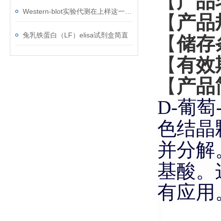
【
产品
Western-blot实验代测在上样这一步的诸多注意事项
【
产品
兔乳铁蛋白（LF）elisa试剂盒简直
【
储存
【
有效
【
产品
D-
葡萄
色结晶
并分解
基酸。
有应用