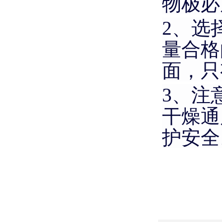
物极必
2、
选
量合格
面，只
3、
注
干燥通
护安全