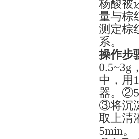
杨酸被
量与棕
测定棕
系。
操作步
0.5~
中，用
器。
②
③将沉淀
取上清液
5min。