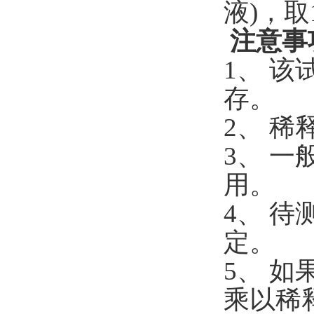
液)，
注意事
1、 
存。
2、 
3、 一
用。
4、 
定。
5、 
乘以稀