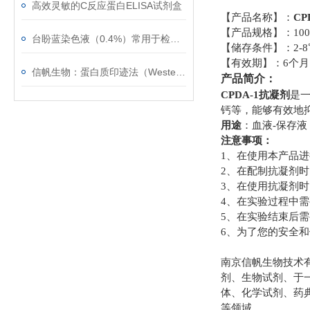
高效灵敏的C反应蛋白ELISA试剂盒
【产品名称】：
C
【产品规格】
台盼蓝染色液（0.4%）常用于检测细胞膜的完整性
【储存条件】：2-8
【有效期】：6个月
信帆生物：蛋白质印迹法（Western blot）的常见问题
产品简介：
CPDA-1抗凝剂
是
钙等，能够有效地
用途
：血液-保存液
注意事项：
1、在使
用本产品进
2、在配制抗凝剂
3、在使用抗凝剂
4、在实验过程中
5、在实验结束后
6、为了您的安全
南京信帆生物技术
剂、生物试剂、于
体、化学试剂、药
等领域。