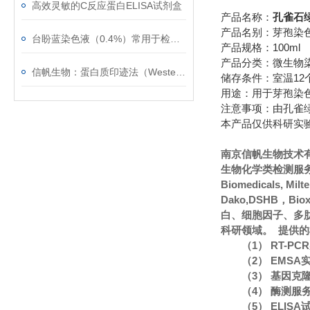
高效灵敏的C反应蛋白ELISA试剂盒
产品名称：
孔雀石绿
产品名别：芽孢染色
台盼蓝染色液（0.4%）常用于检测细胞膜的完整性
产品规格：100ml
产品分类：微生物
信帆生物：蛋白质印迹法（Western blot）的常见问题
储存条件：室温12
用途：用于芽孢染
注意事项：由孔雀
本产品仅供科研实
南京信帆生物技术
生物化学类检测服务
Biomedicals, Mi
Dako,DSHB，Bi
白、细胞因子、多
科研领域。 提供
（1） RT-P
（2） EMS
（3） 基因克
（4） 酶测服
（5） ELIS