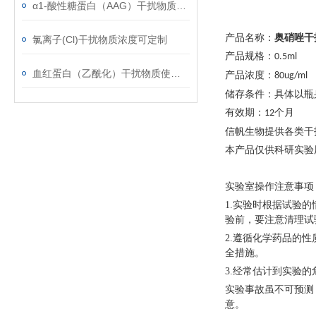
α1-酸性糖蛋白（AAG）干扰物质使用注意事项
产品名称：
奥硝唑干
氯离子(Cl)干扰物质浓度可定制
产品规格：
0.5ml
血红蛋白（乙酰化）干扰物质使用注意事项
产品浓度：
80ug/ml
储存条件：具体以瓶
有效期：
个月
12
信帆生物提供各类干
本产品仅供科研实验
实验室操作注意事项
1.实验时根据试验
验前，要注意清理试
2.遵循化学药品的
全措施。
3.经常估计到实验的
实验事故虽不可预测
意。