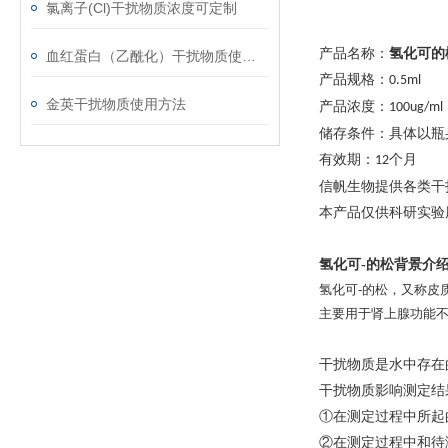
氯离子(Cl)干扰物质浓度可定制
产品名称：
氢化可
的
血红蛋白（乙酰化）干扰物质使用注意事项
产品规格：
0.5ml
金英干扰物质使用方法
产品浓度：
100ug/ml
储存条件：具体以瓶
有效期：
个月
12
信帆生物提供各类干
本产品仅供科研实验
氢化可
-的松背景介
氢化可
-
的松，又称皮
主要用于肾上腺功能
干扰物质是水中存在
干扰物质影响测定结
①在测定过程中所起
②在测定过程中和待