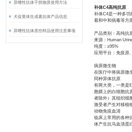
异嗜性抗体干扰物质使用方法
补体C4高纯抗原
补体C4是一种多功
犬促黄体生成素抗体产品信息
着和中和病毒等方
异嗜性抗体质控样品使用注意事项
产品类别：高纯抗
来源：Human Urin
纯度：≥95%
应用平台：免疫原
病原微生物
在医疗中将病原微
同种异体抗原
有两大类，一类是
胞膜上的白细胞抗
者除外）其组织细
激受者产生对移植
动物免疫血清
临床上常用的各种
体产生抗马血清蛋