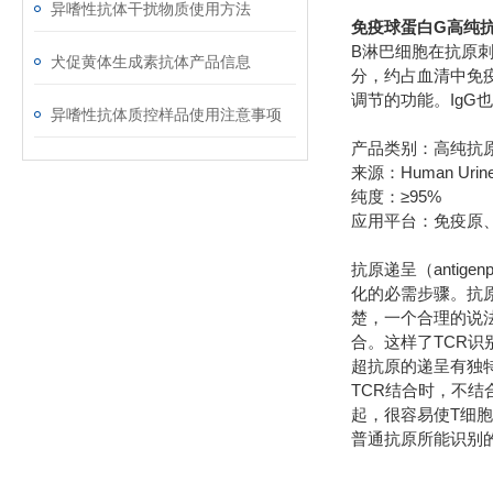
异嗜性抗体干扰物质使用方法
免疫球蛋白G高纯
B淋巴细胞在抗原
犬促黄体生成素抗体产品信息
分，约占血清中免疫球
调节的功能。Ig
异嗜性抗体质控样品使用注意事项
产品类别：高纯抗
来源：Human Urin
纯度：≥95%
应用平台：免疫原
抗原递呈（antig
化的必需步骤。抗
楚，一个合理的说法
合。这样了TCR识
超抗原的递呈有独
TCR结合时，不结
起，很容易使T细胞
普通抗原所能识别