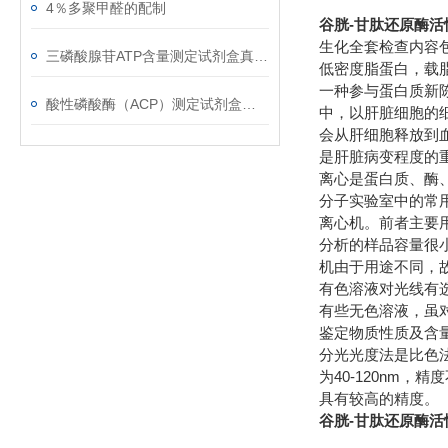
4％多聚甲醛的配制
谷胱-甘肽还原酶
生化全套检查内容
三磷酸腺苷ATP含量测定试剂盒真的太棒了！
低密度脂蛋白，载
一种参与蛋白质新陈
酸性磷酸酶（ACP）测定试剂盒的产品简介以及操作流程
中，以肝脏细胞的
会从肝细胞释放到
是肝脏病变程度的
离心是蛋白质、酶
分子实验室中的常用
离心机。前者主要
分析的样品容量很
机由于用途不同，
有色溶液对光线有
有些无色溶液，虽
鉴定物质性质及含量的
分光光度法是比色
为40-120nm
具有较高的精度。
谷胱-甘肽还原酶