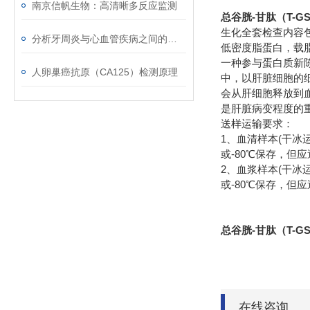
南京信帆生物：高清晰多反应监测
总谷胱-甘肽（T-
生化全套检查内容
分析牙周炎与心血管疾病之间的关联
低密度脂蛋白，载
一种参与蛋白质新陈
人卵巢癌抗原（CA125）检测原理
中，以肝脏细胞的
会从肝细胞释放到
是肝脏病变程度的
送样运输要求：
1、血清样本(干冰运
或-80℃保存，但
2、血浆样本(干冰运
或-80℃保存，但
总谷胱-甘肽（T-
在线咨询