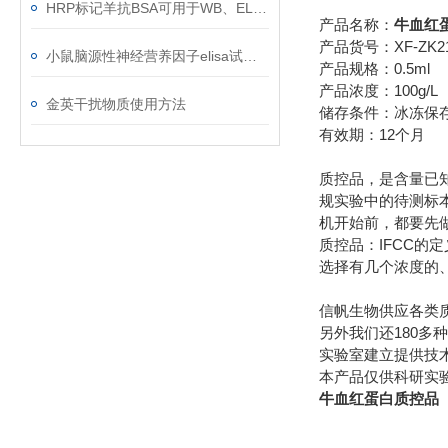
HRP标记羊抗BSA可用于WB、ELISA实验
产品名称：
牛血红
产品货号：XF-ZK2
小鼠脑源性神经营养因子elisa试剂盒居然可以这么用
产品规格：0.5ml
产品浓度：100g/L
金英干扰物质使用方法
储存条件：冰冻保
有效期：12个月
质控品，是含量已
规实验中的待测标
机开始前，都要先
质控品：IFCC
选择有几个浓度的
信帆生物供应各类
另外我们还180多
实验室建立提供技术
本产品仅供科研实
牛血红蛋白质控品