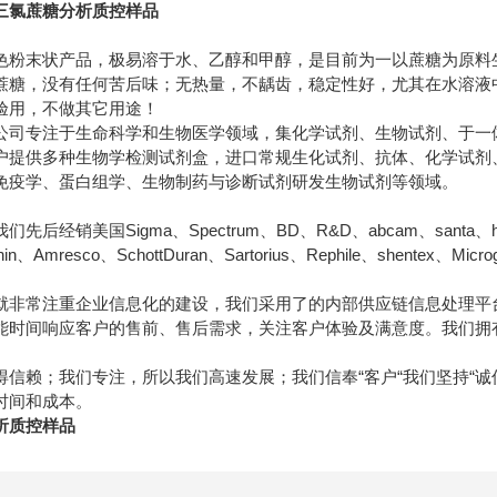
三氯蔗糖分析质控样品
色粉末状产品，极易溶于水、乙醇和甲醇，是目前为一以蔗糖为原料生
蔗糖，没有任何苦后味；无热量，不龋齿，稳定性好，尤其在水溶液
验用，不做其它用途！
公司专注于生命科学和生物医学领域，集化学试剂、生物试剂、于一
户提供多种生物学检测试剂盒，进口常规生化试剂、抗体、化学试剂
免疫学、蛋白组学、生物制药与诊断试剂研发生物试剂等领域。
经销美国Sigma、Spectrum、BD、R&D、abcam、santa、hyclon
ainin、Amresco、SchottDuran、Sartorius、Rephile、shentex、M
就非常注重企业信息化的建设，我们采用了的内部供应链信息处理平
能时间响应客户的售前、售后需求，关注客户体验及满意度。我们拥
得信赖；我们专注，所以我们高速发展；我们信奉“客户“我们坚持“
时间和成本。
析质控样品