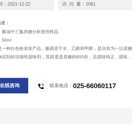
2021-12-22
访 问 量：1081
描述：
：酱油中三氯蔗糖分析质控样品
50ml
是一种白色粉末状产品，极易溶于水、乙醇和甲醇，是目前为一以蔗糖
物试剂的功能性甜味剂，其甜度是蔗糖的600倍，且甜味纯正，甜味特
似蔗糖，没有任何苦后味；无热量，不龋齿，稳定性好，尤其在水溶液
定。
供科研实验用，不做其它用途！
025-66060117
在线咨询
联系电话：