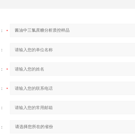
：
：
：
：
：
：