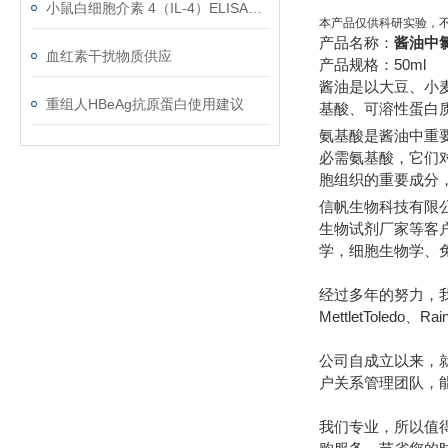
小鼠白细胞介素 4（IL-4）ELISA试剂盒的组成
本产品仅供科研实验，
产品名称：
酱油中
血红素干扰物质供应
产品规格：50ml
酱油是以大豆、小
重组人HBeAg抗原蛋白使用建议
基酸、可溶性蛋白
氨基酸是酱油中重
必需氨基酸，它们
胞组织的重要成分
信帆生物科技有限
生物试剂厂家等客
学，细胞生物学、
经过多年的努力，我们先后
MettletToledo、R
公司自成立以来，
户关系管理团队，
我们专业，所以值