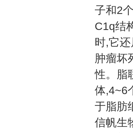
子和2
C1q结
时,它还
肿瘤坏死因
性。脂
体,4
于脂肪
信帆生