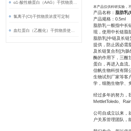
α1-酸性糖蛋白（AAG）干扰物质使用注意事项
本产品仅供科研实验，
产品名称：
脂肪乳(F
氯离子(Cl)干扰物质浓度可定制
产品规格：0.5ml
脂肪乳一般指中长
血红蛋白（乙酰化）干扰物质使用注意事项
现，使用中长链脂
脂肪乳[中链及长
提供，防止因
必需
及长链复合剂]为
酶的作用下，三酰
蛋白
，再进入血流
信帆生物科技有限
生物试剂厂家等客
学，细胞生物学、
经过多年的努力，我们先后
MettletToledo、R
公司自成立以来，
户关系管理团队，