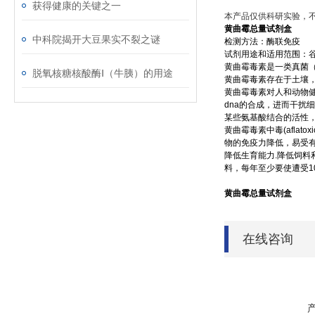
获得健康的关键之一
本产品仅供科研实验，
黄曲霉总量试剂盒
中科院揭开大豆果实不裂之谜
检测方法：
酶联免疫
试剂用途和适用范围：
黄曲霉毒素是一类真菌
脱氧核糖核酸酶Ⅰ（牛胰）的用途
黄曲霉毒素存在于土壤
黄曲霉毒素对人和动物健
dna的合成，进而干扰细胞
某些氨基酸结合的活性
黄曲霉毒素中毒
(afl
物的免疫力降低，易受有
降低生育能力.降低饲料
料，每年至少要使遭受1
黄曲霉总量试剂盒
在线咨询