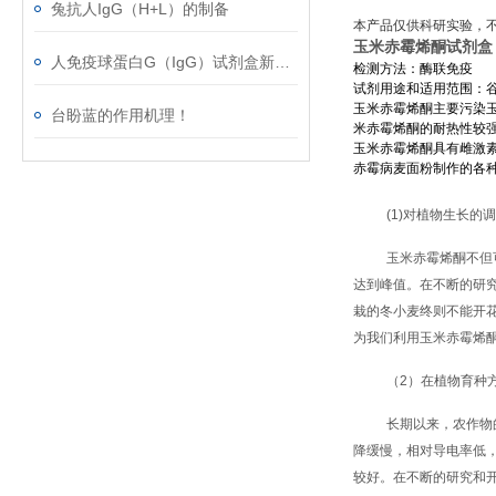
兔抗人IgG（H+L）的制备
本产品仅供科研实验，
玉米赤霉烯酮试剂盒
人免疫球蛋白G（IgG）试剂盒新春*，等你来！
检测方法：
酶联免疫
试剂用途和适用范围：
玉米赤霉烯酮主要污染玉米
台盼蓝的作用机理！
米赤霉烯酮的耐热性较强
玉米赤霉烯酮具有雌激
赤霉病麦面粉制作的各
(1)对植物生长的
玉米赤霉烯酮不但
达到峰值。在不断的研
栽的冬小麦终则不能开
为我们利用玉米赤霉烯
（2）在植物育种
长期以来，农作物
降缓慢，相对导电率低，
较好。在不断的研究和