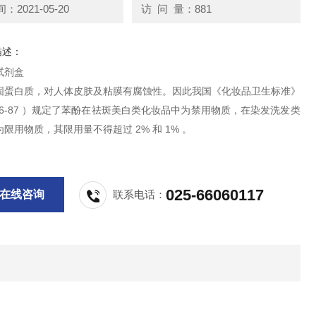
2021-05-20
访 问 量：881
描述：
试剂盒
固蛋白质，对人体皮肤及粘膜有腐蚀性。因此我国《化妆品卫生标准》
916-87 ）规定了苯酚在祛斑美白类化妆品中为禁用物质，在染发洗发类
限用物质，其限用量不得超过 2% 和 1% 。
025-66060117
在线咨询
联系电话：