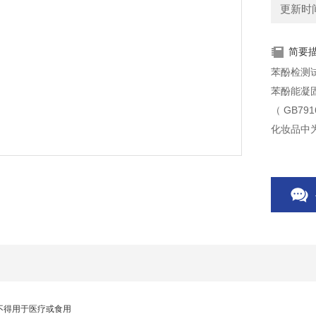
更新时间：
简要
苯酚检测
苯酚能凝
（ GB7
化妆品中为
不得用于医疗或食用