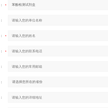
：
：
：
：
：
：
：