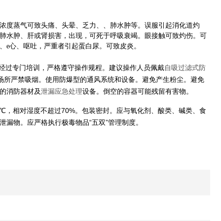
浓度蒸气可致头痛、头晕、乏力、
、肺水肿等。误服引起消化道灼
肺水肿、肝或肾损害，出现
，可死于呼吸衰竭。眼接触可致灼伤。可
、
、呕吐，严重者引起蛋白尿。可致皮炎。
e心
须经过专门培训，严格遵守操作规程。建议操作人员佩戴
自吸过滤式防
场所严禁吸烟。使用防爆型的通风系统和设备。避免产生粉尘。避免
的消防器材及
泄漏应急处理
设备。倒空的容器可能残留有害物。
0℃，相对湿度不超过70%。包装密封。应与氧化剂、酸类、碱类、食
泄漏物。应严格执行极毒物品“五双”管理制度。