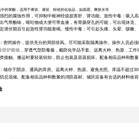
品中的苯酚，适用于膏状、液状、粉状的化妆品，如面霜、爽肤水等
强烈的腐蚀作用，可抑制中枢神经或损害肝、肾功能。急性中毒：吸入高
出气带酚味，呕吐物或大便可带血液，有胃肠穿孔的可能，可出现休克、
定潜伏期后引起急性肾功能衰竭。慢性中毒：可引起头痛、头晕、咳嗽、
项：密闭操作，提供充分的局部排风。尽可能采取隔离操作。操作人员必
全防护眼镜
，穿透气型防毒服，戴防化学品手套。远离火种、热源，工作
类接触。搬运时要轻装轻卸，防止包装及容器损坏。配备相应品种和数量
项：储存于阴凉、通风的库房。远离火种、热源。避免光照。库温不超过3
切忌混储。配备相应品种和数量的消防器材。储区应备有合适的材料收容
盒