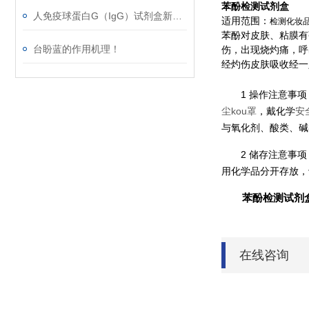
苯酚检测试剂盒
人免疫球蛋白G（IgG）试剂盒新春*，等你来！
适用范围：
检测化妆
苯酚对皮肤、粘膜有
台盼蓝的作用机理！
伤，出现烧灼痛，呼
经灼伤皮肤吸收经一
1 操作注意事
尘kou罩
，戴化学
安
与氧化剂、酸类、碱
2 储存注意事
用化学品分开存放，
苯酚检测试剂
在线咨询