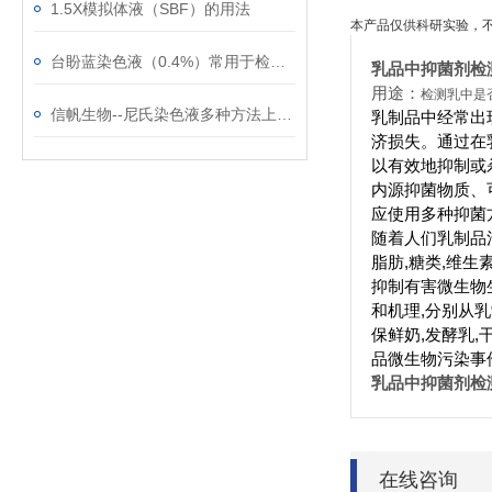
1.5X模拟体液（SBF）的用法
本产品仅供科研实验，
台盼蓝染色液（0.4%）常用于检测细胞膜的完整性
乳品中抑菌剂检
用途：
检测乳中是
信帆生物--尼氏染色液多种方法上新了！
乳制品中经常出
济损失。通过在
以有效地抑制或
内源抑菌物质、
应使用多种抑菌
随着人们乳制品
脂肪,糖类,维生
抑制有害微生物
和机理,分别从
保鲜奶,发酵乳
品微生物污染事
乳品中抑菌剂检
在线咨询