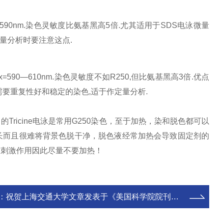
4,λmax=560―590nm.染色灵敏度比氨基黑高5倍.尤其适用于SDS电泳微量
定量分析时要注意这点.
4;λmax=590―610nm.染色灵敏度不如R250,但比氨基黑高3倍.优点
需要重复性好和稳定的染色,适于作定量分析.
的Tricine电泳是常用G250染色，至于加热，染和脱色都可以
长而且很难将背景色脱干净，脱色液经常加热会导致固定剂的
有刺激作用因此尽量不要加热！
：
祝贺上海交通大学文章发表于《美国科学院院刊》杂志