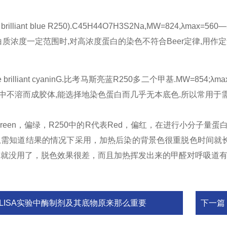
ie brilliant blue R250).C45H44O7H3S2Na,MW=82
白质浓度一定范围时,对高浓度蛋白的染色不符合Beer定律,用作
ne brilliant cyaninG.比考马斯亮蓝R250多二个甲基.MW=85
酸中不溶而成胶体,能选择地染色蛋白而几乎无本底色.所以常用于
Green，偏绿，R250中的R代表Red，偏红，在进行小分子量蛋白
急需知道结果的情况下采用，加热后染的背景色很重脱色时间就
剂就没用了，脱色效果很差，而且加热挥发出来的甲醛对呼吸道
ELISA实验中酶制剂及其底物原来那么重要
下一篇