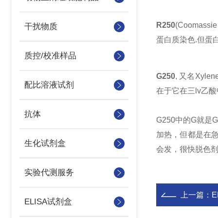
R250
(Coomass
干扰物质
蛋白质染色.但蛋
质控/校准样品
G250
, 又名Xyle
配比溶液试剂
在于它在三lv乙
抗体
G250中的G就是
加热，但都是在
生化试剂盒
会发，很快脱色
实验代测服务
上一篇：
ELISA试剂盒