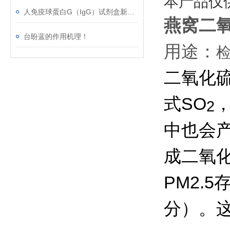
本产品仅
人免疫球蛋白G（IgG）试剂盒新春*，等你来！
燕窝二
台盼蓝的作用机理！
用途：
二氧化硫 (
式SO
2
中也会
成二氧
PM2.
分）。