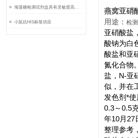
海藻糖检测试剂盒具有灵敏度高﹑简便快捷﹑适用于微量样品的测定等优点
燕窝亚硝
用途：
检测
小鼠抗HIS标签供应
亚硝酸盐
酸钠为白
酸盐和亚
氮化合物
盐，N-
似，并在
发色剂*
0.3～0
年10月
整理参考