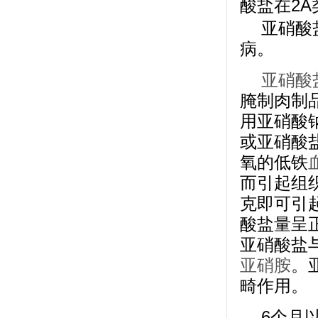
酸盐在2
亚硝酸
病。
亚硝酸
腌制肉制
用亚硝酸
或亚硝酸
氧的低铁
而引起组
克即可引
酸盐量呈
亚硝酸盐
亚硝胺
。
畸作用。
6个月