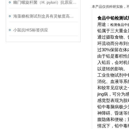
幽门螺旋杆菌（H. pylori）抗原应用范围
本产品仅供科研实验，
海藻糖检测试剂盒具有灵敏度高﹑简便快捷﹑适用于微量样品的测定等优点
食品中铅检测试
用途：
检测食品中
小鼠抗HIS标签供应
铅属于三大重金
通过摄取食物、
环流动而分布到
过30%保留在
由于铅是蓄积性
入铅后，会对机
以逆转的影响。
工业生物试剂中
消化、血液等系
和较常见症状之
jing病
，可分为感
感觉型表现为肢
铅中毒脑病极少
神障碍、昏迷等
腹隐痛和便秘；
情况下，铅中毒