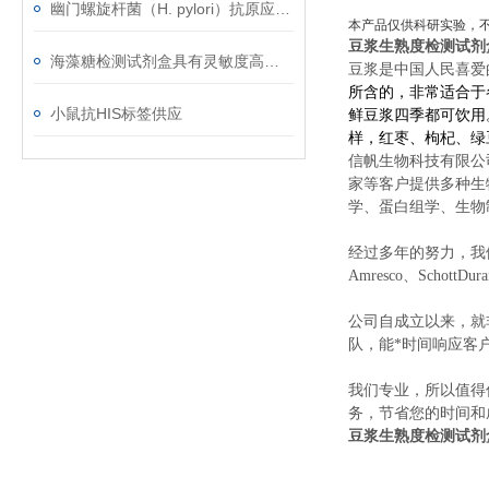
幽门螺旋杆菌（H. pylori）抗原应用范围
本产品仅供科研实验，
豆浆生熟度检测试剂
海藻糖检测试剂盒具有灵敏度高﹑简便快捷﹑适用于微量样品的测定等优点
豆浆是中国人民喜爱
所含的
，非常适合于
小鼠抗HIS标签供应
鲜豆浆四季都可饮用
样，红枣、枸杞、绿
信帆生物科技有限公
家等客户提供多种生
学、蛋白组学、生物
经过多年的努力，我们先后经销
Amresco、SchottDu
公司自成立以来，就
队，能*时间响应客
我们专业，所以值得
务，节省您的时间和
豆浆生熟度检测试剂