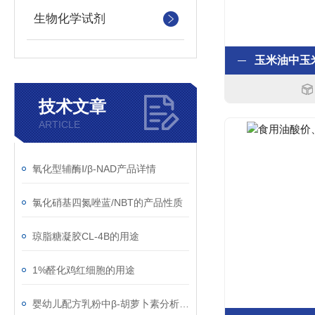
生物化学试剂
技术文章
ARTICLE
氧化型辅酶Ⅰ/β-NAD产品详情
氯化硝基四氮唑蓝/NBT的产品性质
琼脂糖凝胶CL-4B的用途
1%醛化鸡红细胞的用途
婴幼儿配方乳粉中β-胡萝卜素分析质控样品的使用说明