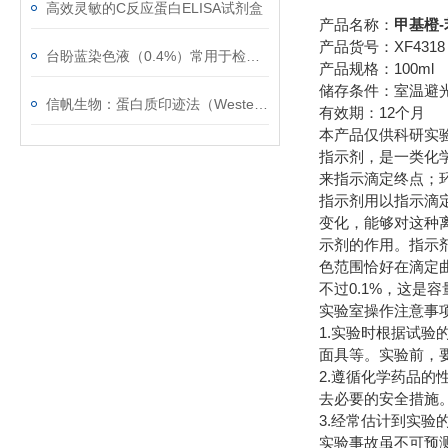
高效灵敏的C反应蛋白ELISA试剂盒
产品名称：
甲基橙
产品货号：XF4318
台盼蓝染色液（0.4%）常用于检测细胞膜的完整性
产品规格：100ml
储存条件：室温避
信帆生物：蛋白质印迹法（Western blot）的常见问题
有效期：12个月
本产品仅供科研实
指示剂，是一类化
来指示滴定终点；
指示剂用以指示滴
变化，能够对这种
示剂的作用。指示
色范围恰好在滴定
不过0.1%，这是
实验室操作注意事
1.实验时根据试
面具等。实验前，
2.遵循化学药品
去必要的安全措施
3.经常估计到实验
实验事故虽不可预