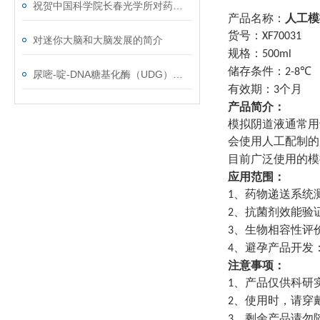
祝贺中国科学院长春光学所对药物对癌细胞的研究取得重大突破
产品名称：
人工模
货号：
XF700
31
对迷你大脑和大脑发展的简介
规格：
500ml
储存条件：
℃
2-8
尿嘧-啶-DNA糖基化酶（UDG）使用说明
有效期：
个月
3
产品简介：
模拟阴道液通常用
会使用
人工配制的
目前广泛使用的模
应用范围：
、
药物递送系统
1
、
抗菌剂效能验
2
、
生物相容性评
3
、
避孕产品开发
4
注意事项：
、产品仅供科研
1
、使用时，请穿
2
、剩余产品请勿
3