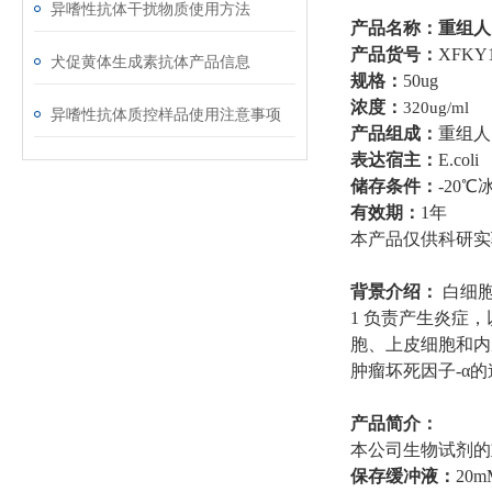
异嗜性抗体干扰物质使用方法
产品名称：
重组人
产品货号：
XFKY
犬促黄体生成素抗体产品信息
规格：
50ug
浓度：
320ug/ml
异嗜性抗体质控样品使用注意事项
产品组成：
重组人
表达宿主：
E.coli
储存条件：
-20
℃
有效期：
1年
本产品仅供科研实
背景介绍：
白细
1 负责产生炎症，
胞、上皮细胞和内
肿瘤坏死因子-α
产品简介：
本公司生物试剂的
保存缓冲液：
20mM