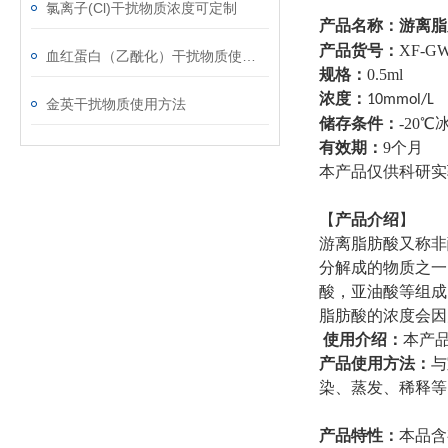
氯离子(Cl)干扰物质浓度可定制
产品名称：
游离脂
产品货号：
XF-GW
血红蛋白（乙酰化）干扰物质使用注意事项
规格：
0.5ml
浓度：
10mmol/L
金英干扰物质使用方法
储存条件：
-20
℃
有效期：
9个月
本产品仅供科研实
【
产品介绍
】
游离脂肪酸又称非
分解成的物质之一
酸，亚油酸等组成
脂肪酸的浓度会因
使用介绍：
本产
产品使用方法：
与
染、蒸发、稀释等
产品特性：
本品含