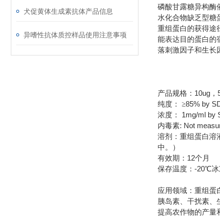
磷酸甘露糖异构酶催
犬促黄体生成素抗体产品信息
水化合物缺乏型糖
重组蛋白的获得途
异嗜性抗体质控样品使用注意事项
能表达目的蛋白的
落刺激因子和生长
10ug
产品规格：
，
85% by S
纯度：
≥
1mg/ml by
浓度：
: Not measu
内毒素
溶剂：重组蛋白溶
中。）
12
有效期：
个月
-20
保存温度：
℃冰
应用领域：重组蛋
胰岛素、干扰素、
提高农作物的产量