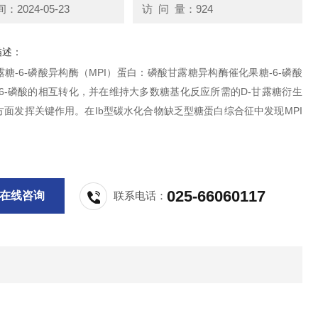
2024-05-23
访 问 量：924
描述：
糖-6-磷酸异构酶（MPI）蛋白：磷酸甘露糖异构酶催化果糖-6-磷酸
-6-磷酸的相互转化，并在维持大多数糖基化反应所需的D-甘露糖衍生
方面发挥关键作用。在Ib型碳水化合物缺乏型糖蛋白综合征中发现MPI
。
025-66060117
在线咨询
联系电话：