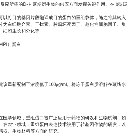
化反应所需的D-甘露糖衍生物的供应方面发挥关键作用。在Ib型碳
可以将目的基因片段翻译成目的蛋白的重组载体，随之将其转入
分为白细胞介素、干扰素、肿瘤坏死因子、趋化性细胞因子、集
、细胞生长和分化等。
100
g/ml
建议重新配制至浓度低于
μ
。将冻干蛋白质溶解在蒸馏水
在医学领域，重组蛋白被广泛应用于药物的研发和生物试剂，如
。在农业领域，重组蛋白表达技术被用于转基因作物的研发，以
感器、生物材料等方面的研究。