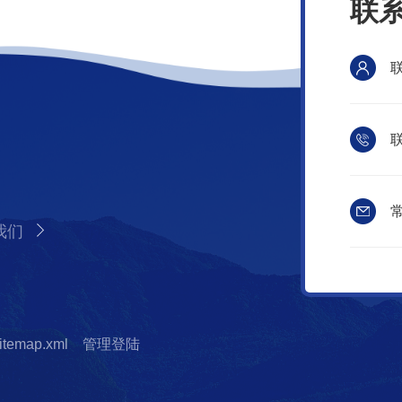
联
联
常
我们
itemap.xml
管理登陆