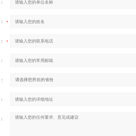
：
：
：
：
：
：
：