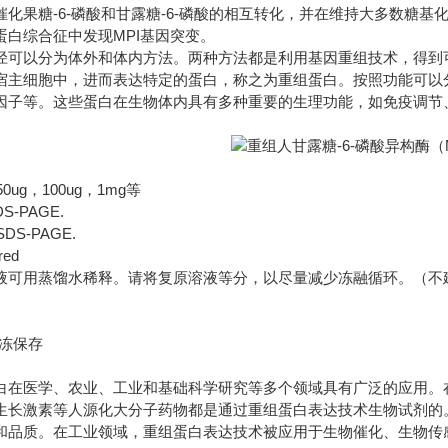
化果糖-6-磷酸和甘露糖-6-磷酸的相互转化，并在维持大多数糖基
蛋白综合征中发现MPI基因突变。
径可以分为体外和体内方法。两种方法都是利用基因重组技术，得到
宿主细胞中，进而表达特定的蛋白，称之为重组蛋白。按照功能可以
因子等。这些蛋白在生物体内具有多种重要的生理功能，如免疫调节
50ug
100ug
1mg
，
，
等
DS-PAGE.
 SDS-PAGE.
red
液可用蒸馏水稀释。请将复原溶液等分，以尽量减少冻融循环。（不
冻保存
白在医学、农业、工业和基础科学研究等多个领域具有广泛的应用。
生长激素等人源化大分子药物都是通过重组蛋白表达技术生物试剂的
和品质。在工业领域，重组蛋白表达技术被应用于生物催化、生物传