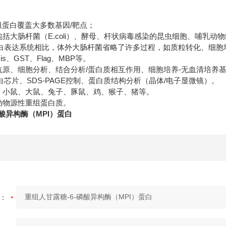
/
组蛋白覆盖大多数基因
靶点；
E.coli
包括大肠杆菌（
）、酵母、杆状病毒感染的昆虫细胞、哺乳动物
白表达系统相比，体外大肠杆菌省略了许多过程，如质粒转化、细胞
is
GST
Flag
MBP
、
、
、
等。
/
-
抗原、细胞分析、结合分析
蛋白质相互作用、细胞培养
无血清培养
SDS-PAGE
/
白芯片、
控制、蛋白质结构分析（晶体
电子显微镜）。
、小鼠、大鼠、兔子、豚鼠、鸡、猴子、猪等。
动物源性重组蛋白质。
磷酸异构酶（MPI）蛋白
：