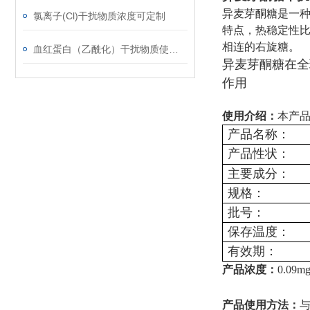
异麦芽酮糖是一
氯离子(Cl)干扰物质浓度可定制
特点，热稳定性
相连的右旋糖。
血红蛋白（乙酰化）干扰物质使用注意事项
异麦芽酮糖在全
作用
使用介绍：
本产
产品名称：
产品性状：
主要成分：
规格：
批号：
保存温度：
有效期：
产品浓度：
0.09mg
产品使用方法：