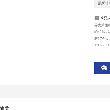
更新时间：
简要
异麦芽酮
的42%
解的特点
12H22
旋糖。
物质