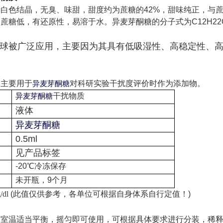
种白色结晶，无臭、味甜，甜度约为蔗糖的
42%
，甜味纯正，与
比蔗糖低，有还原性，易溶于水。异麦芽酮糖的分子式为
C12H22
球被广泛应用，主要因为其具有低吸湿性、高稳定性、
品主要用于
对科研实验干扰度评价时作为添加物。
异麦芽酮糖
干扰物质
异麦芽酮糖
液体
异麦芽酮糖
0.5ml
见产品标签
-20
℃冷冻保存
未开瓶，
9
个月
/dl
(
此值仅供参考，各单位可根据自身体系自行定值！
)
与室温适当平衡，摇匀即可使用，可根据具体要求进行分装，稀