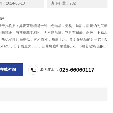
2024-05-10
访 问 量：782
描述：
糖干扰物质：异麦芽酮糖是一种白色结晶，无臭、味甜，甜度约为蔗糖
，甜味纯正，与蔗糖基本相同，无不良后味。它具有耐酸、耐热、不易水
，热稳定性比蔗糖低，有还原性，易溶于水。异麦芽酮糖的分子式为C
O11•H2O，分子质量为360，是葡萄糖和果糖以α-1，6糖苷键相连的右
025-66060117
在线咨询
联系电话：