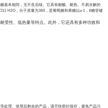
蔗糖基本相同，无不良后味。它具有耐酸、耐热、不易水解的
O11
·
H2O
，分子质量为
360
，是葡萄糖和果糖以α
-1
，
6
糖苷键
高耐受性、低热量等特点。此外，它还具有多种功效和
释等处理。使用后剩余的产品，请尽快密封保存，避免产品污