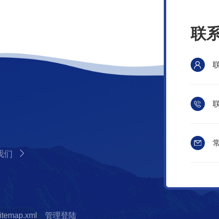
联
联
常
我们
itemap.xml
管理登陆