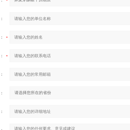
：
：
：
：
：
：
：