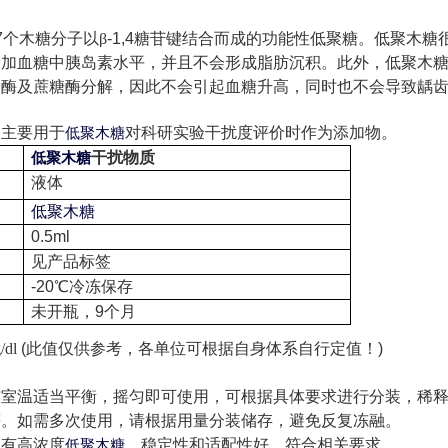
7
个木糖分子以β
-1,4
糖苷键结合而成的功能性低聚糖。低聚木糖
增加血糖中胰岛素水平，并且不会形成脂肪沉积。此外，低聚木
粉酶及蔗糖酶分解，因此不会引起血糖升高，同时也不会导致龋
品主要用于
对科研实验干扰度评价时作为添加物。
低聚木糖
干扰物质
低聚木糖
液体
低聚木糖
0.5ml
见产品标签
-20
℃冷冻保存
未开瓶，
9
个月
/dl
(
此值仅供参考，各单位可根据自身体系自行定值！
)
与室温适当平衡，摇匀即可使用，可根据具体要求进行分装，稀
等。如需多次使用，请根据用量分装储存，避免反复冻融。
含有高浓度
，稳定性和适配性好，符合相关要求。
低聚木糖