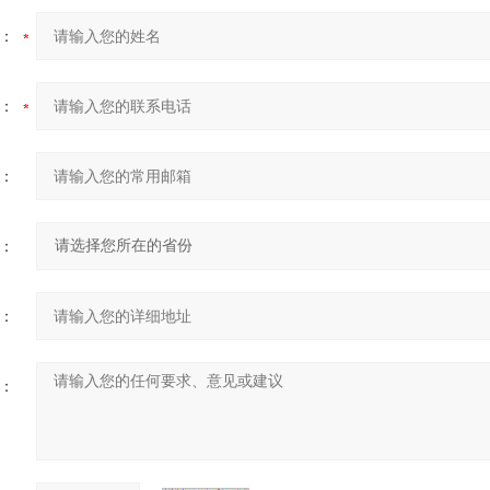
：
：
：
：
：
：