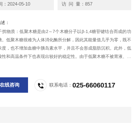
2024-05-10
访 问 量：857
描述：
扰物质：低聚木糖是由2～7个木糖分子以β-1,4糖苷键结合而成的功
糖。低聚木糖很难为人体消化酶所分解，因此其能量值几乎为零，既不
浓度，也不增加血糖中胰岛素水平，并且不会形成脂肪沉积。此外，低
酸性和高温条件下也表现出较好的稳定性。由于低聚木糖不被胃液、胰
蔗糖酶分解，因此不会引起血糖升高，同时也不会导致龋齿。此外，它
好的耐受性，不易引起腹胀或腹泻。
025-66060117
在线咨询
联系电话：