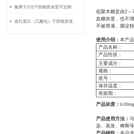
氯离子(Cl)干扰物质浓度可定制
低聚木糖是由
2
～
血糖浓度，也不
血红蛋白（乙酰化）干扰物质使用注意事项
不被胃液、胰淀
使用介绍：
本产
产品名称：
产品性状：
主要成分：
规格：
批号：
保存温度：
有效期：
产品浓度：
0.09mg
产品使用方法：
染、蒸发、稀释
产品特性：
本品