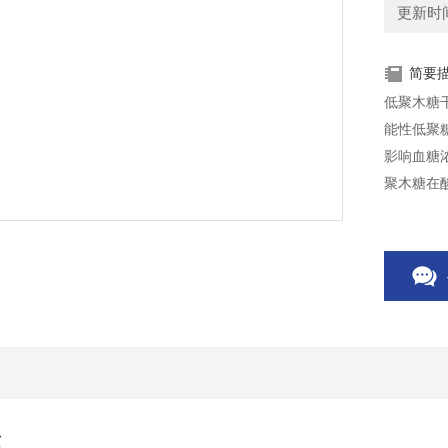
更新时间：
简要
低聚木糖干
能性低聚
影响血糖
聚木糖在
淀粉酶及
还具有良
质